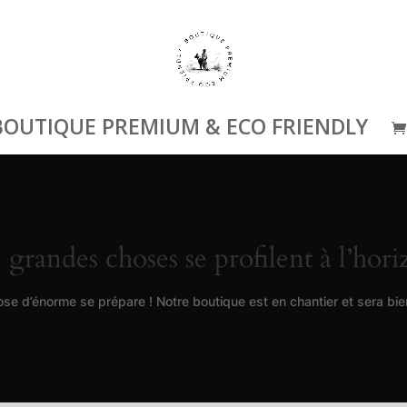
BOUTIQUE PREMIUM & ECO FRIENDLY
 grandes choses se profilent à l’hori
se d’énorme se prépare ! Notre boutique est en chantier et sera bien