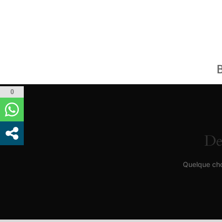
0
De
Quelque cho