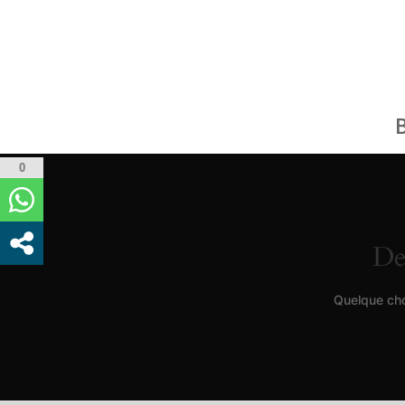
0
De
Quelque cho