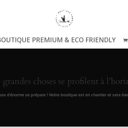
BOUTIQUE PREMIUM & ECO FRIENDLY
 grandes choses se profilent à l’hori
se d’énorme se prépare ! Notre boutique est en chantier et sera bien